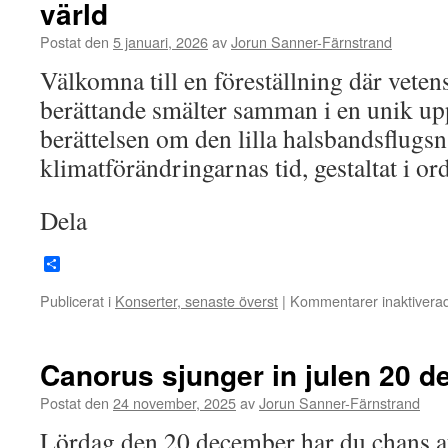
värld
Postat den
5 januari, 2026
av
Jorun Sanner-Färnstrand
Välkomna till en föreställning där vete
berättande smälter samman i en unik upp
berättelsen om den lilla halsbandsflugsn
klimatförändringarnas tid, gestaltat i or
Dela
Dela
Publicerat i
Konserter, senaste överst
|
Kommentarer inaktivera
Canorus sjunger in julen 20 
Postat den
24 november, 2025
av
Jorun Sanner-Färnstrand
Lördag den 20 december har du chans at