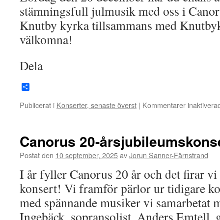
stämningsfull julmusik med oss i Canoru
Knutby kyrka tillsammans med Knutby
välkomna!
Dela
Dela
Publicerat i
Konserter, senaste överst
|
Kommentarer inaktivera
Canorus 20-årsjubileumskons
Postat den
10 september, 2025
av
Jorun Sanner-Färnstrand
I år fyller Canorus 20 år och det firar 
konsert! Vi framför pärlor ur tidigare k
med spännande musiker vi samarbetat m
Ingebäck, sopransolist, Anders Emtell, g