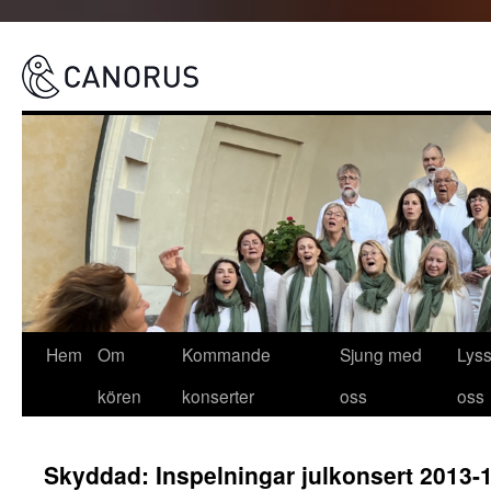
Canorus
Hoppa
Hem
Om
Kommande
Sjung med
Lys
till
kören
konserter
oss
oss
innehåll
Skyddad: Inspelningar julkonsert 2013-