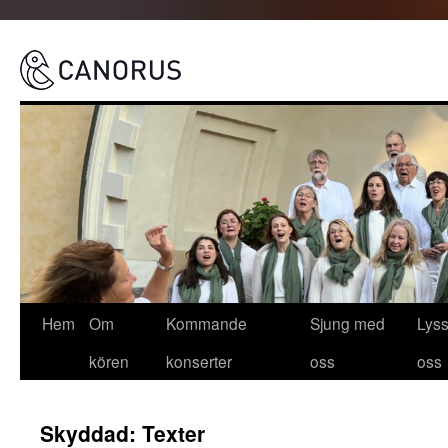
Canorus
Hoppa
Hem
Om
Kommande
Sjung med
Lys
till
kören
konserter
oss
oss
innehåll
Skyddad: Texter