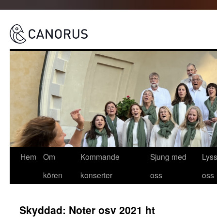
Canorus
Hoppa
Hem
Om
Kommande
Sjung med
Lys
till
kören
konserter
oss
oss
innehåll
Skyddad: Noter osv 2021 ht