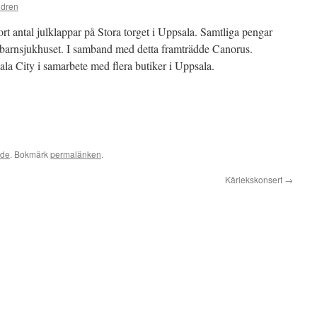
ndren
rt antal julklappar på Stora torget i Uppsala. Samtliga pengar
 barnsjukhuset. I samband med detta framträdde Canorus.
a City i samarbete med flera butiker i Uppsala.
ade
. Bokmärk
permalänken
.
Kärlekskonsert
→