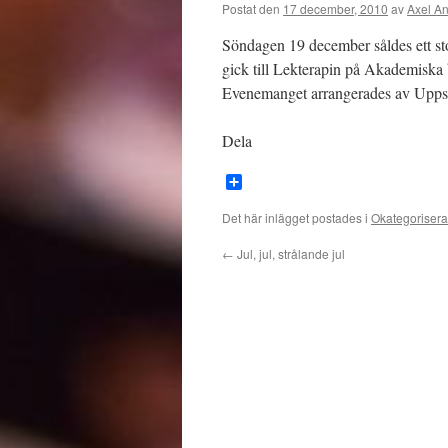
Postat den
17 december, 2010
av
Axel A
Söndagen 19 december såldes ett sto
gick till Lekterapin på Akademiska
Evenemanget arrangerades av Uppsal
Dela
Dela
Det här inlägget postades i
Okategoriser
←
Jul, jul, strålande jul