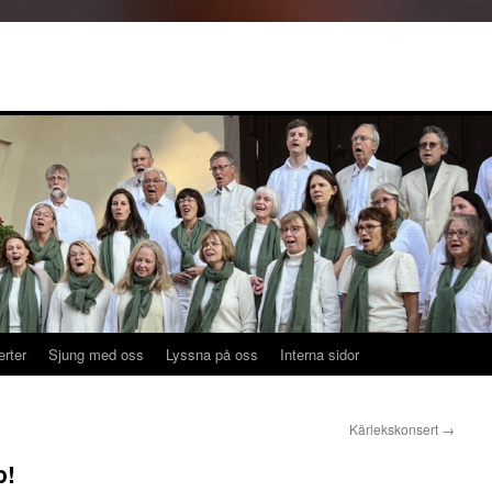
rus
rter
Sjung med oss
Lyssna på oss
Interna sidor
Kärlekskonsert
→
p!