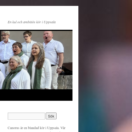
En kul och ambitiös kör i Uppsala
Canorus är en blandad kör i Uppsala. Vår