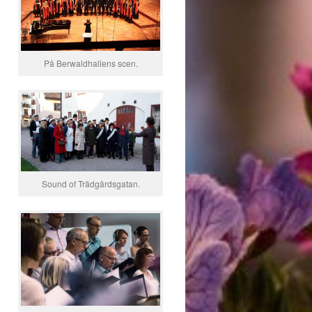
På Berwaldhallens scen.
Sound of Trädgårdsgatan.