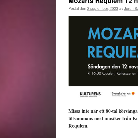
Mozarts Requiem 12 
Postat den
2 september, 2023
av
Jorun S
Missa inte när ett 80-tal körsång
tillsammans med musiker från Ku
Requiem.