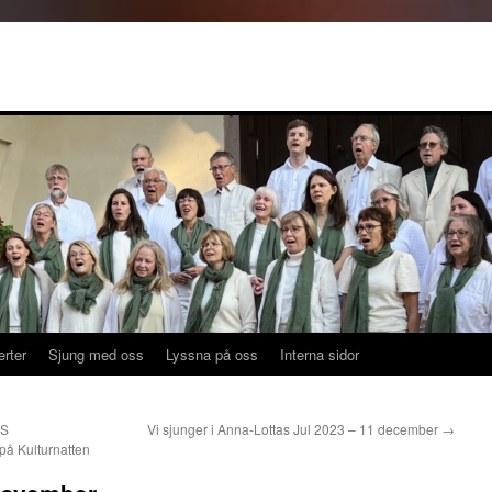
rus
rter
Sjung med oss
Lyssna på oss
Interna sidor
ES
Vi sjunger i Anna-Lottas Jul 2023 – 11 december
→
å Kulturnatten