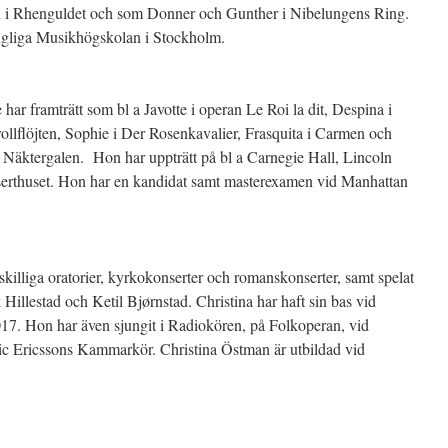
an i Rhenguldet och som Donner och Gunther i Nibelungens Ring.
ngliga Musikhögskolan i Stockholm.
ar framträtt som bl a Javotte i operan Le Roi la dit, Despina i
Trollﬂöjten, Sophie i Der Rosenkavalier, Frasquita i Carmen och
 Näktergalen. Hon har uppträtt på bl a Carnegie Hall, Lincoln
rthuset. Hon har en kandidat samt masterexamen vid Manhattan
tskilliga oratorier, kyrkokonserter och romanskonserter, samt spelat
 Hillestad och Ketil Bjørnstad. Christina har haft sin bas vid
7. Hon har även sjungit i Radiokören, på Folkoperan, vid
ric Ericssons Kammarkör. Christina Östman är utbildad vid