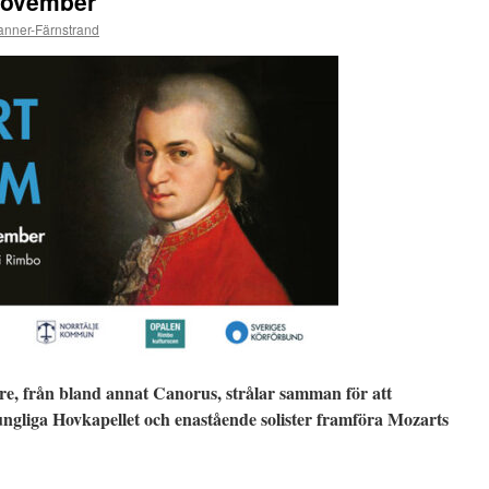
november
anner-Färnstrand
are, från bland annat Canorus, strålar samman för att
ngliga Hovkapellet och enastående solister framföra Mozarts