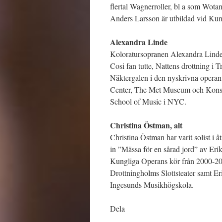
flertal Wagnerroller, bl a som Wot
Anders Larsson är utbildad vid Ku
Alexandra Linde
Koloratursopranen Alexandra Linde h
Cosi fan tutte, Nattens drottning i 
Näktergalen i den nyskrivna operan
Center, The Met Museum och Konse
School of Music i NYC.
Christina Östman, alt
Christina Östman har varit solist i å
in ”Mässa för en sårad jord” av Erik
Kungliga Operans kör från 2000-201
Drottningholms Slottsteater samt E
Ingesunds Musikhögskola.
Dela