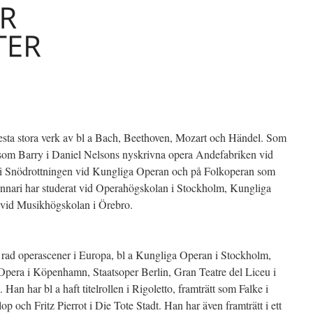
flesta stora verk av bl a Bach, Beethoven, Mozart och Händel. Som
a som Barry i Daniel Nelsons nyskrivna opera Andefabriken vid
i Snödrottningen vid Kungliga Operan och på Folkoperan som
unnari har studerat vid Operahögskolan i Stockholm, Kungliga
vid Musikhögskolan i Örebro.
n rad operascener i Europa, bl a Kungliga Operan i Stockholm,
era i Köpenhamn, Staatsoper Berlin, Gran Teatre del Liceu i
an har bl a haft titelrollen i Rigoletto, framträtt som Falke i
p och Fritz Pierrot i Die Tote Stadt. Han har även framträtt i ett