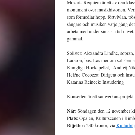
Mozarts Requiem är ett av den klass
monument över musikhistorien. Verk
som förmedlar hopp, förtvivlan, trös
sångare och musiker, varje gång det
arbeta med under sin sista tid i liv
gammal.
Solister: Alexandra Lindhe, sopran,
Larsson, bas. Läs mer om solisterna
Kungliga Hovkapellet, Andreij Nik
Heléne Cocozza: Dirigent och instu
Katarina Reineck: Instudering
Konserten är ett samverkansprojekt
När
: Söndagen den 12 november kl
Plats
: Opalen, Kulturscenen i Rim
Biljetter:
230 kronor, via
Kulturbilj