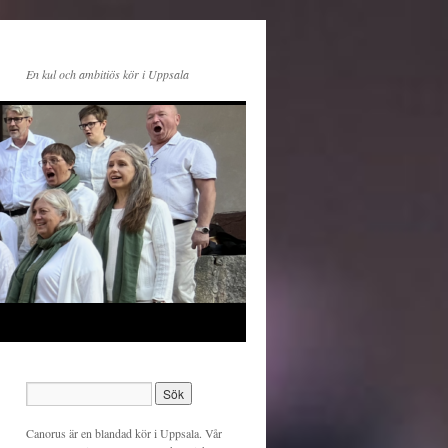
En kul och ambitiös kör i Uppsala
Canorus är en blandad kör i Uppsala. Vår