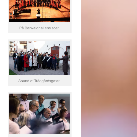
På Berwaldhallens scen.
Sound of Trädgårdsgatan.