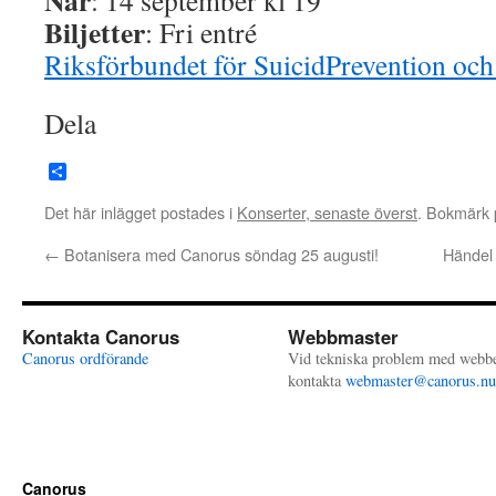
När
: 14 september kl 19
Biljetter
: Fri entré
Riksförbundet för SuicidPrevention och
Dela
Dela
Det här inlägget postades i
Konserter, senaste överst
. Bokmärk
←
Botanisera med Canorus söndag 25 augusti!
Händel 
Kontakta Canorus
Webbmaster
Canorus ordförande
Vid tekniska problem med webb
kontakta
webmaster@canorus.nu
Canorus