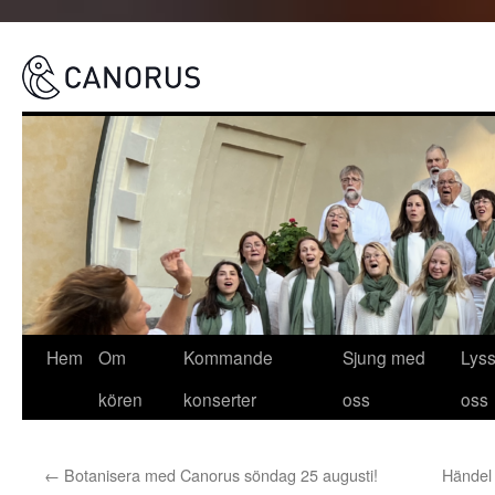
Canorus
Hoppa
Hem
Om
Kommande
Sjung med
Lys
till
kören
konserter
oss
oss
innehåll
←
Botanisera med Canorus söndag 25 augusti!
Händel 