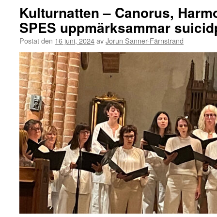
Kulturnatten – Canorus, Harm
SPES uppmärksammar suicidp
Postat den
16 juni, 2024
av
Jorun Sanner-Färnstrand