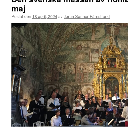
maj
Postat den
18 april, 2024
av
Jorun Sanner-Färnstrand