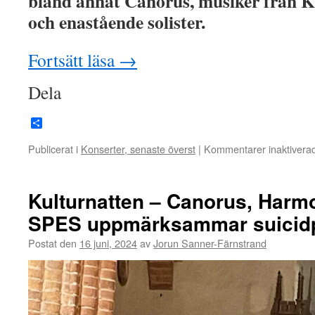
bland annat Canorus, musiker från K
och enastående solister.
Fortsätt läsa
→
Dela
Dela
Publicerat i
Konserter, senaste överst
|
Kommentarer inaktivera
Kulturnatten – Canorus, Harm
SPES uppmärksammar suicidp
Postat den
16 juni, 2024
av
Jorun Sanner-Färnstrand