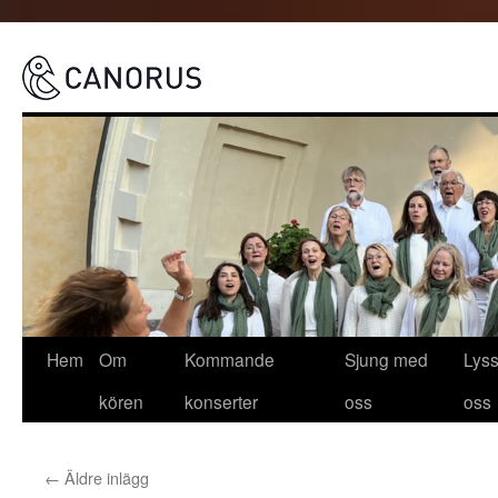
Canorus
Hoppa
Hem
Om
Kommande
Sjung med
Lys
till
kören
konserter
oss
oss
innehåll
←
Äldre inlägg